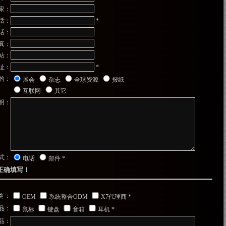
家：
话：
*
话：
真：
站：
址：
*
的：
展会
杂志
全球资源
报纸
互联网
其它
明：
式：
电话
邮件
*
必正确填写！
 ：
OEM
系统整合ODM
X7代理商 *
品：
鼠标
键盘
音箱
耳机 *
品：