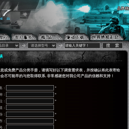
品目录
请选择型号
谈
信息或免费产品分类手册，请填写好以下调查需求表，并按确认将此表寄给
会尽可能早的与您取得联系. 非常感谢您对我公司产品的信赖和支持！
名：
*
称：
*
位：
*
道：
份：
*
市：
*
号：