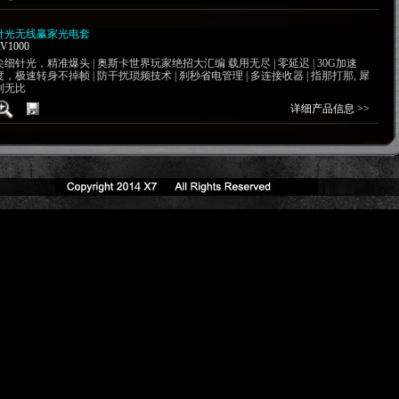
针光无线赢家光电套
V1000
尖细针光，精准爆头 | 奥斯卡世界玩家绝招大汇编 载用无尽 | 零延迟 | 30G加速
度，极速转身不掉帧 | 防干扰琐频技术 | 刹秒省电管理 | 多连接收器 | 指那打那, 犀
利无比
详细产品信息 >>