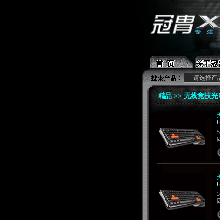
请选择产
精品 >> 无线竞技
G
G