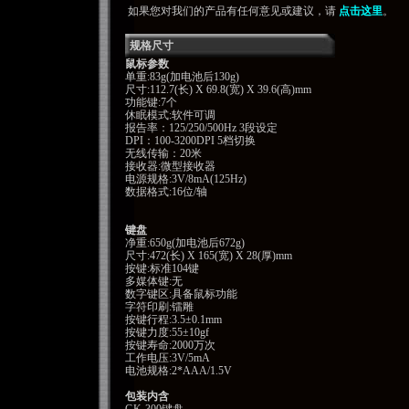
如果您对我们的产品有任何意见或建议，请
点击这里
。
规格尺寸
鼠标参数
单重:83g(加电池后130g)
尺寸:112.7(长) X 69.8(宽) X 39.6(高)mm
功能键:7个
休眠模式:软件可调
报告率：125/250/500Hz 3段设定
DPI：100-3200DPI 5档切换
无线传输：20米
接收器:微型接收器
电源规格:3V/8mA(125Hz)
数据格式:16位/轴
键盘
净重:650g(加电池后672g)
尺寸:472(长) X 165(宽) X 28(厚)mm
按键:标准104键
多媒体键:无
数字键区:具备鼠标功能
字符印刷:镭雕
按键行程:3.5±0.1mm
按键力度:55±10gf
按键寿命:2000万次
工作电压:3V/5mA
电池规格:2*AAA/1.5V
包装内含