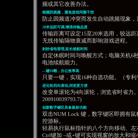
频或其它改善办法。
锁频防跳频，避免游戏同频干扰
防止因频道冲突而发生自动跳频现象，
20米远距可调,增强传输品质
传输距离可设定15至20米选用，较远
无线传输隔物衰减而影响游戏进程。
刹秒省电管理,延长续航时间
自定休眠时间与唤醒方式；电脑关机6
电池续航能力。
—键16雕，办公效率高
只要一键，实现16种自选功能。（专利号：ZL 
进化轮四向滚动,浏览更方便
改变单滚轮为4向滚轮，浏览省时省力。
200910039793.7)
创新数字键区具备鼠标功能
双击NUM Lock 键，数字键区即拥
控游标。
轻易执行鼠标指针的八个方向移动、左
Ctrl键加 –或+键可实现视窗的放大