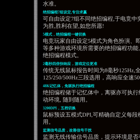
水准。
绝招编程7组设定,专注求赢
可自由设定7组不同绝招编程,于电竞中
为胜,胜利在望,如您所愿!
5模式，绝招编程一键切换
电竞玩家自由设定5模式为角色扮演、即
等多种游戏环境所需要的绝招编程功能
绝招编程模式。
2毫秒四倍快响应，游戏定位更准
传统无线鼠标报告时间为8毫秒125Hz,
125/250/500Hz三段选用，高响应全速
48K记忆体，免驱执行绝招编程
绝招编程储于记忆体中，离驱亦可执行绝
动环境, 随到随用。
3200DPI，五档切换
鼠标预设五模式DPI,可精确自定义每段模式1
用。
监测信号品质，改善信号干扰
监测无线传输信号品质，提示环境是否