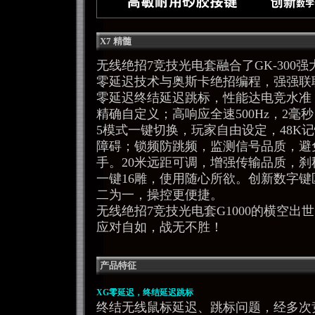
X7 精髓
无线绝招7竞技光电套融合了GK-300强
零延迟技术与奥斯卡绝招编程，强强联
零延迟终结延迟跳标，性能达电竞水准，3
精确自定义；高响应全速500Hz，2
5模式一键切换，玩家自由设定，48K
障碍；锁频防跳频，监测信号品质，避
手。20米远距可调，增强传输品质，
一键16雕，使用随心所欲。创新数字
二为一，操控更便捷。
无线绝招7竞技光电套G1000的横空
应对自如，战无不胜！
产品特征
XG零延迟，终结延迟跳标
终结无线鼠标延迟、跳标问题，经多次