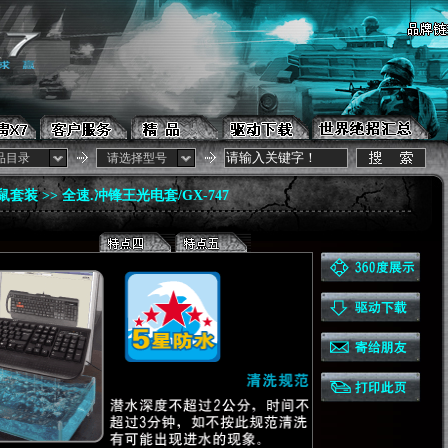
品目录
请选择型号
鼠套装
>> 全速.冲锋王光电套/GX-747