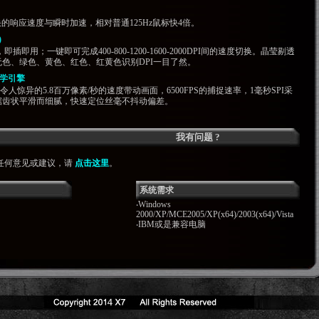
更快的响应速度与瞬时加速，相对普通125Hz鼠标快4倍。
)
即用；一键即可完成400-800-1200-1600-2000DPI间的速度切换。晶莹剔透
色、绿色、黄色、红色、红黄色识别DPI一目了然。
光学引擎
令人惊异的5.8百万像素/秒的速度带动画面，6500FPS的捕捉速率，1毫秒SPI采
锯齿状平滑而细腻，快速定位丝毫不抖动偏差。
我有问题 ?
任何意见或建议，请
点击这里
。
系统需求
‧Windows
2000/XP/MCE2005/XP(x64)/2003(x64)/Vista
‧IBM或是兼容电脑