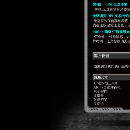
快4倍 — USB全速传输
‧500Hz全速传输带来
免驱调变 DPI 技术(专利
‧无需安装任何驱动程序，即插
的变速按键随速变色，无
2000dpi顶级X7游戏级
‧X7全速.冲锋枪鼠标，以
样时间，让光标移动无
客户反馈
如果您对我们的产品有
规格尺寸
‧X7潜水战王400
‧AK-47全速冲锋枪
‧八个键帽
‧拔键器
‧耐磨脚垫
‧质保卡