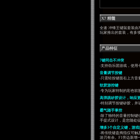
X7 精髓
全速·冲锋王键鼠套装由X7
玩家推出的套装，有多项
产品特征
7键同击不冲突
‧支持劲乐团游戏，使用七键模
音量调节按键
‧只需轻按键面右上方
软胶游控键
‧专为玩家特制的彩色软
高弹跳矽胶设计，响应
‧特别调节按键矽胶，并请
霸气随手掌控
‧除了独特的音量控制
手提式设计，是您随处
增多3个自定义键，游戏
‧将传统键盘拇指仅可触及
游刃有余。F1旁边新增一