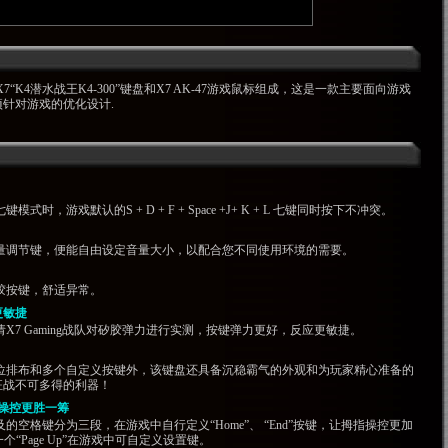
“K4潜水战王K4-300”键盘和X7 AK-47游戏鼠标组成，这是一款主要面向游戏
针对游戏的优化设计.
式时，游戏默认的S + D + F + Space +J+ K + L 七键同时按下不冲突。
音量调节键，便能自由设定音量大小，以配合您不同使用环境的需要。
胶按键，舒适异常。
更敏捷
X7 Gaming战队对矽胶弹力进行实测，按键弹力更好，反应更敏捷。
键位排布和多个自定义按键外，该键盘还具备沉稳霸气的外观和为玩家精心准备的
征战不可多得的利器！
操控更胜一筹
的空格键分为三段，在游戏中自行定义“Home”、 “End”按键，让拇指操控更加
个“Page Up”在游戏中可自定义设置键。