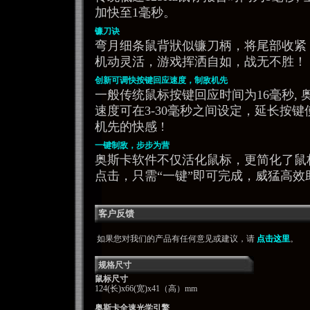
加快至1毫秒。
镰刀诀
弯月细条鼠背狀似镰刀柄，将尾部收紧
机动灵活，游戏挥洒自如，战无不胜！
创新可调快按键回应速度，制敌机先
一般传统鼠标按键回应时间为16毫秒,
速度可在3-30毫秒之间设定，延长按键
机先的快感 !
一键制敌，步步为营
奥斯卡软件不仅活化鼠标，更简化了鼠
点击，只需“一键”即可完成，威猛高
客户反馈
如果您对我们的产品有任何意见或建议，请
点击这里
。
规格尺寸
鼠标尺寸
124(长)x66(宽)x41（高）mm
奥斯卡全速光学引擎