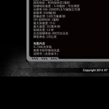
报告响应：时间加快至1毫秒
按键响应速度：3-30毫秒，可任调变
分辨率:100~2000DPI,X/Y轴独立可调
刷新率: 6500帧/秒
图像处理: 5.8百万像素/秒
SPI 采样时间: 1毫秒
最大加速度: 15 G
最大速度: 102厘米/秒
鼠线长度: 1.8 米
左右按键寿命: 800万次点击
脚垫寿命: 250公里
包装内含
X-730K光学鼠
奥斯卡软件驱动光盘
说明书（含质保卡）