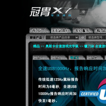
请选择产品目录
请选择型号
精品 >>
奥斯卡全速游戏光学鼠
>> 镰刀诀 全速游