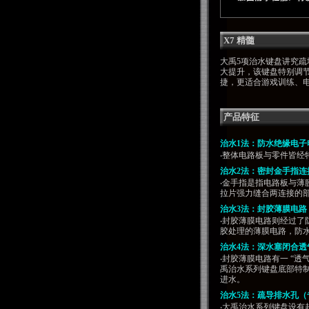
X7 精髓
大禹5项治水键盘讲究
大提升，该键盘特别调
捷，更适合游戏训练、
产品特征
治水1法：防水绝缘电子电路
‧整体电路板与零件皆经
治水2法：密封金手指连接部
‧金手指是指电路板与
拉片强力缝合两连接的
治水3法：封胶薄膜电路
‧封胶薄膜电路则经过
胶处理的薄膜电路，防
治水4法：深水塞闭合透气孔
‧封胶薄膜电路有一 “
禹治水系列键盘底部特制
进水。
治水5法：疏导排水孔（专利号
‧大禹治水系列键盘设