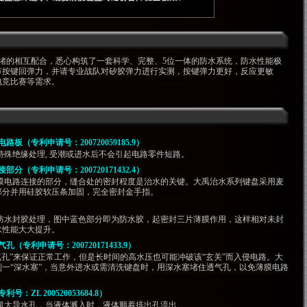
疏堵的相互配合，悉心构筑了一套科学、完整、5位一体的防水系统，防水性能极
节按键回弹力，并请专业战队对矽胶弹力进行实测，按键弹力更好，反应更敏
电竞比赛等需求。
板（专利申请号：200720059185.9）
特殊绝缘处理, 受潮或进水后不会引起电路零件短路。
分（专利申请号：200720171432.4）
薄膜电路连接的部分，缝合处的密封程度是治水的关键。大禹治水系列键盘采用麦
部分并用硅胶软压条加固，完全密封金手指。
了防水封胶处理，图中蓝色部分即为防水胶，起密封三片薄膜作用，这样相对未封
水性能大大提升。
（专利申请号：200720171433.9）
透气孔”来保证正常工作，但是长时间的高水压也可能冲破该“玄关”而入侵电路。大
一“深水塞”，当意外进水或需清洗键盘时，用深水塞堵住透气孔，以免薄膜电路
：ZL 200520053684.8）
有超大导水孔，当液体溅入时，液体顺着排出孔流出。