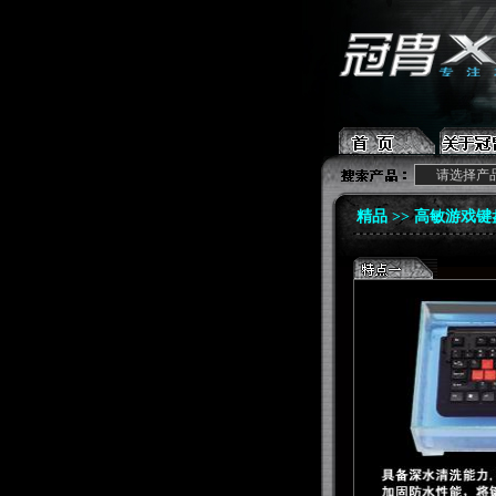
请选择产
精品 >>
高敏游戏键