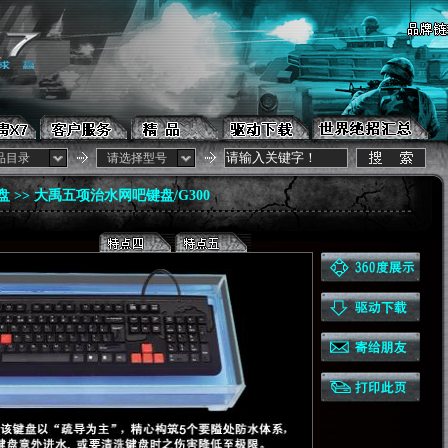
品目录
请选择型号
盘
>> 大禹五项治水网吧键盘/G300