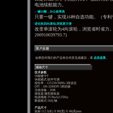
电池续航能力。
—键16雕，办公效率高
只要一键，实现16种自选功能。（专利号：ZL 
进化轮四向滚动,浏览更方便
改变单滚轮为4向滚轮，浏览省时省力。
200910039793.7)
客户反馈
如果您对我们的产品有任何意见或建议，请
点击这里
。
规格尺寸
技术参数
功能键:9个
休眠模式:软件可调
报告率：125/250/500Hz 3段设定
DPI：100-3200DPI 5档切换
无线传输：20米
接收器:微型接收器
电源规格:3V/8mA(125Hz)
数据格式:16位/轴
产品尺寸
鼠标:112.5(长) X 80(宽) X 40(高)mm