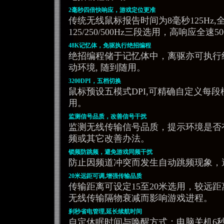
2毫秒四倍快响应，游戏定位更准
传统无线鼠标报告时间为8毫秒125Hz,
125/250/500Hz三段选用，高响应全速
48K记忆体，免驱执行绝招编程
绝招编程储于记忆体中，离驱亦可执行绝
动环境, 随到随用。
3200DPI，五档切换
鼠标预设五模式DPI,可精确自定义每段模式1
用。
监测信号品质，改善信号干扰
监测无线传输信号品质，提示环境是否
频或其它改善办法。
锁频防跳频，避免游戏同频干扰
防止因频道冲突而发生自动跳频现象，
20米远距可调,增强传输品质
传输距离可设定15至20米选用，较远
无线传输隔物衰减而影响游戏进程。
刹秒省电管理,延长续航时间
自定休眠时间与唤醒方式；电脑关机6